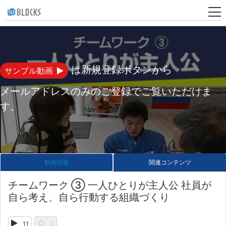
新
規
登
は新規登録ボタンから
サンプル動画
録
メールアドレスのみのご登録でご覧いただけま
す。
動画情報
関連コンテンツ
チームワーク ③ 一人ひとりが主人公 社員が
自ら考え、自ら行動する組織づくり
11
0