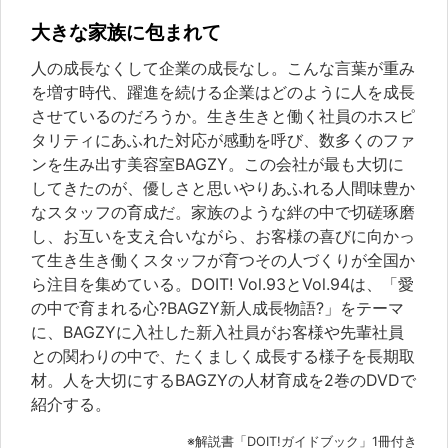
大きな家族に包まれて
人の成長なくして企業の成長なし。こんな言葉が重み
を増す時代、躍進を続ける企業はどのように人を成長
させているのだろうか。生き生きと働く社員のホスピ
タリティにあふれた対応が感動を呼び、数多くのファ
ンを生み出す美容室BAGZY。この会社が最も大切に
してきたのが、優しさと思いやりあふれる人間味豊か
なスタッフの育成だ。家族のような絆の中で切磋琢磨
し、お互いを支え合いながら、お客様の喜びに向かっ
て生き生き働くスタッフが育つその人づくりが全国か
ら注目を集めている。DOIT! Vol.93とVol.94は、「愛
の中で育まれる心?BAGZY新人成長物語?」をテーマ
に、BAGZYに入社した新入社員がお客様や先輩社員
との関わりの中で、たくましく成長する様子を長期取
材。人を大切にするBAGZYの人材育成を2巻のDVDで
紹介する。
※解説書「DOIT!ガイドブック」1冊付き