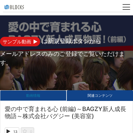
新
規
登
は新規登録ボタンから
サンプル動画
録
メールアドレスのみのご登録でご覧いただけま
す。
動画情報
関連コンテンツ
愛の中で育まれる心 (前編)～BAGZY新人成長
物語～株式会社バグジー (美容室)
13
0