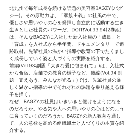
北九州で毎年成長を続ける話題の美容室BAGZY(バグ
ジー)。その原動力は、「家族主義」の社風の中で、
優しさや思いやりの心を発揮し自立的に活動する生き
生きとした社員のパワーだ。DOIT!Vol.93.94(2巻組)
は、そんなBAGZYに入社した新入社員の「成長」と
「育成」を入社式から半年間、ドキュメンタリーで追
跡取材。先輩社員の温かい指導や教育の下でたくまし
く成長していく姿と人づくりの実際を紹介する。
前編(Vol.93:副題「大きな愛に包まれて」)は、入社式
から合宿、店舗での教育の様子など、後編(Vol.94:副
題「支えあう、みんなが光る」)では、先輩社員の厳
しく温かい指導の中でそれぞれの課題を乗り越える様
子を描く。
なぜ、BAGZYの社員はいきいきと働けるようになる
のだろうか。やる気や人への思いやりの心はどのよう
に育っていくのだろうか。BAGZYの新人教育を通し
て、人の意欲を高める組織風土と人づくりの本質を紹
介する。