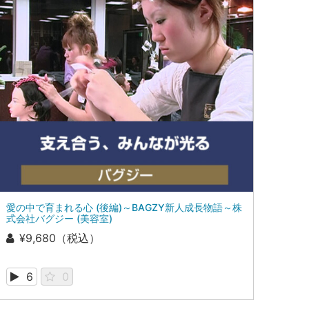
愛の中で育まれる心 (後編)～BAGZY新人成長物語～株
式会社バグジー (美容室)
¥9,680（税込）
6
0