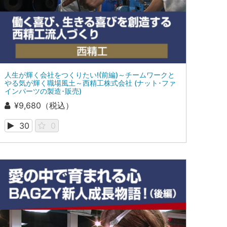
人生が輝く会社をつくりたい!(前編)～チームワークと
やる気が輝く職場風土～西精工株式会社 (ナット･ファ
インパーツの製造･販売)
¥9,680（税込）
30
0