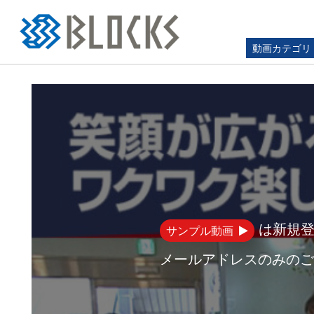
動画カテゴリ
Top
DOIT!シリーズ
笑顔が広がる、ワクワク楽しい歯科医院!～
は新規登
サンプル動画
メールアドレスのみのご