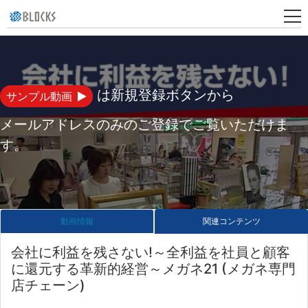
新
規
登
は新規登録ボタンから
サンプル動画
録
メールアドレスのみのご登録でご覧いただけま
す。
動画情報
関連コンテンツ
会社に利益を残さない!～全利益を社員と顧客
に還元する革新的経営～メガネ21 (メガネ専門
店チェーン)