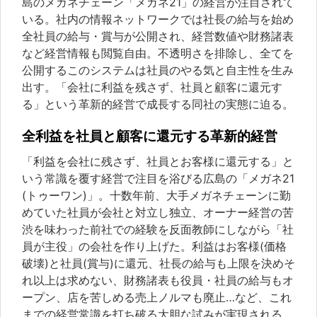
島のメガネチェーン「メガネ21」の経営が注目されて
いる。社内の情報ネットワークでは社長の給与を始め
全社員の給与・賞与が公開され、経営数値や財務諸表
など経営情報も閲覧自由。不透明さを排除し、全てを
公開するこのシステムは社員のやる気と自主性を生み
出す。「会社に利益を残さず、社員と顧客に還元す
る」という革新的経営で成長する同社の実態に迫る。
全利益を社員と顧客に還元する革新的経営
「利益を会社に残さず、社員とお客様に還元する」と
いう常識を覆す経営で注目を浴びる広島の「メガネ21
(トゥーワン)」。十数年前、大手メガネチェーンに勤
めていた社員が会社と対立し独立、オーナー経営の苦
渋を味わった前社での経験を反面教師にしながら「社
員が主役」の会社を作り上げた。利益はお客様(価格
破壊)と社員(賞与)に還元、社長の給与も上限を決めそ
れ以上は求めない、財務諸表も役員・社員の給与もオ
ープン、店を苦しめる売上ノルマも廃止…など、これ
までの経営常識を打ち破る大胆な試みが実現される。